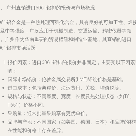
、 广州直销进口6061铝排的报价与市场概况
6061铝合金是一种热处理可强化合金，具有良好的可加工性、焊
性及中等强度，广泛应用于机械制造、交通运输、精密仪器等领
域。广州作为华南重要的贸易枢纽和制造业基地，其直销的进口
061铝排市场活跃。
报价因素
：进口6061铝排的报价并非固定，主要受以下因素
响：
国际市场铝价
：伦敦金属交易所(LME)铝锭价格是基础。
进口成本
：包括离岸价、海运费用、关税、增值税等。
规格与状态
：不同厚度、宽度、长度及热处理状态（如T6、
T651）价格不同。
采购量
：通常批量采购享有更优单价。
品牌与产地
：不同国家（如美国、德国、日本）和品牌的材
在性能和价格上存在差异。