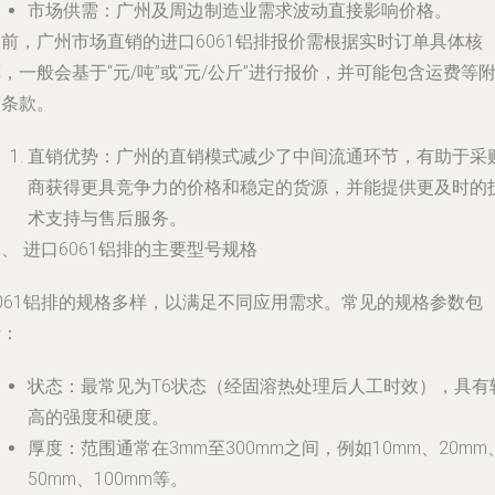
市场供需
：广州及周边制造业需求波动直接影响价格。
目前，广州市场直销的进口6061铝排报价需根据实时订单具体核
，一般会基于“元/吨”或“元/公斤”进行报价，并可能包含运费等
加条款。
直销优势
：广州的直销模式减少了中间流通环节，有助于采
商获得更具竞争力的价格和稳定的货源，并能提供更及时的
术支持与售后服务。
、 进口6061铝排的主要型号规格
6061铝排的规格多样，以满足不同应用需求。常见的规格参数包
括：
状态
：最常见为T6状态（经固溶热处理后人工时效），具有
高的强度和硬度。
厚度
：范围通常在3mm至300mm之间，例如10mm、20mm
50mm、100mm等。