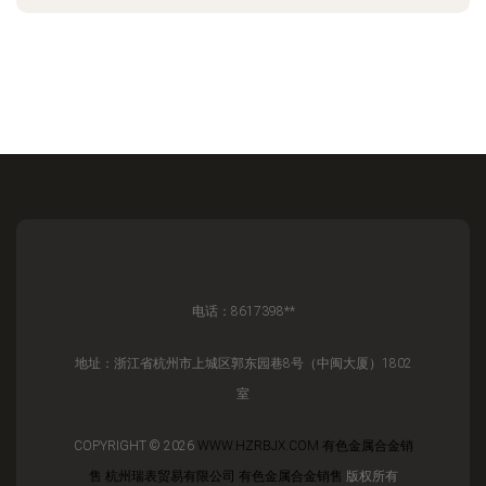
电话：8617398**
地址：浙江省杭州市上城区郭东园巷8号（中闽大厦）1802
室
COPYRIGHT © 2026
WWW.HZRBJX.COM
有色金属合金销
售
杭州瑞表贸易有限公司
有色金属合金销售
版权所有