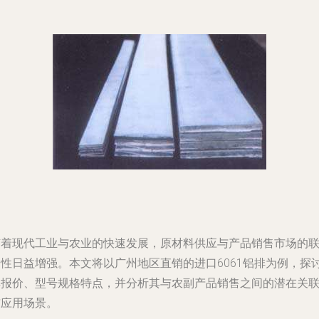
随着现代工业与农业的快速发展，原材料供应与产品销售市场的
动性日益增强。本文将以广州地区直销的进口6061铝排为例，探
其报价、型号规格特点，并分析其与农副产品销售之间的潜在关
与应用场景。