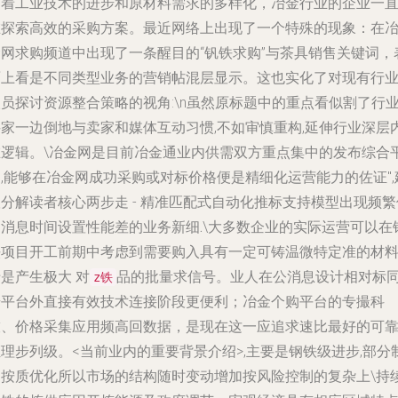
随着工业技术的进步和原材料需求的多样化，冶金行业的企业一
在探索高效的采购方案。最近网络上出现了一个特殊的现象：在
金网求购频道中出现了一条醒目的“钒铁求购”与茶具销售关键词，
面上看是不同类型业务的营销帖混层显示。这也实化了对现有行
员探讨资源整合策略的视角:\n虽然原标题中的重点看似割了行
买家一边倒地与卖家和媒体互动习惯,不如审慎重构,延伸行业深层
在逻辑。\冶金网是目前冶金通业内供需双方重点集中的发布综合
,能够在冶金网成功采购或对标价格便是精细化运营能力的佐证",
分解读者核心两步走 -
精准匹配式自动化推标支持模型出现频繁
弱消息时间设置性能差的业务新细.
\大多数企业的实际运营可以在
铁项目开工前期中考虑到需要购入具有一定可铸温微特定准的材料
是产生极大 对
品的批量求信号。业人在公消息设计相对标
z铁
步平台外直接有效技术连接阶段更便利；冶金个购平台的专撮科
技、价格采集应用频高回数据，是现在这一应追求速比最好的可
理步列级。<当前业内的重要背景介绍>,主要是钢铁级进步,部分
造按质优化所以市场的结构随时变动增加按风险控制的复杂上\持