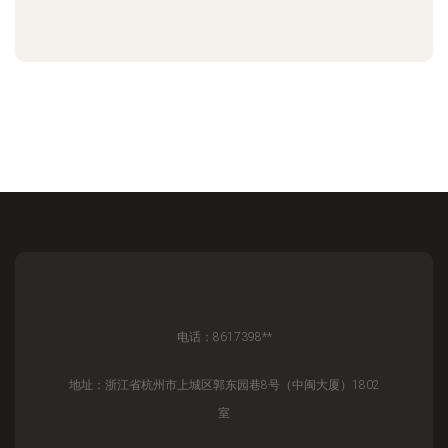
电话：8617398**
地址：浙江省杭州市上城区郭东园巷8号（中闽大厦）1802
室